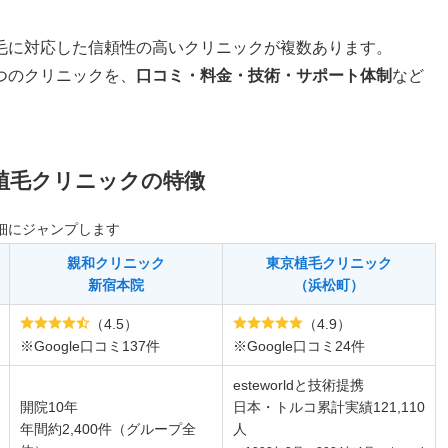
毛に対応した信頼性の高いクリニックが複数あります。
つのクリニックを、
口コミ・料金・技術・サポート体制
など
植毛クリニックの特徴
細にジャンプします
親和クリニック
東京植毛クリニック
新宿本院
（浜松町）
（4.5）
（4.9）
※Google口コミ137件
※Google口コミ24件
esteworldと技術提携
開院10年
日本・トルコ累計実績121,110
年間約2,400件（グループ全
人