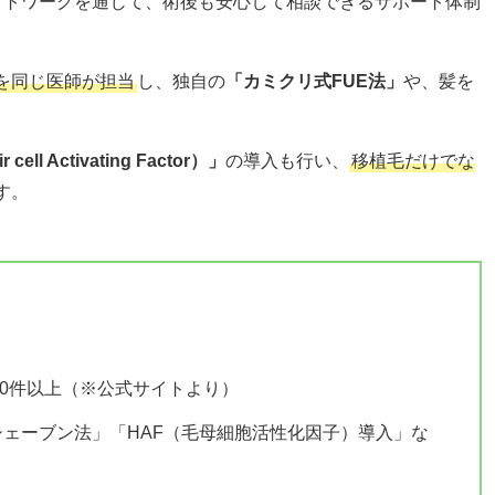
ットワークを通じて、術後も安心して相談できるサポート体制
を同じ医師が担当
し、独自の
「カミクリ式FUE法」
や、髪を
。
cell Activating Factor）」
の導入も行い、
移植毛だけでな
す。
00件以上（※公式サイトより）
シェーブン法」「HAF（毛母細胞活性化因子）導入」な