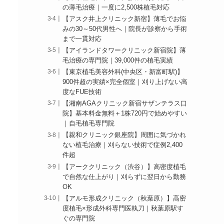
の薄毛治療｜一度に2,500株植毛対応
【アスク井上クリニック新宿】薄毛でお悩
みの30～50代男性へ｜院長が診察から手術
まで一貫対応
【アイランドタワークリニック新宿院】薄
毛治療の専門院｜39,000件の植毛実績
【東京植毛美容外科(中央区・新富町駅)】
900件超の実績×完全個室｜刈り上げない高
度なFUE技術
【湘南AGAクリニック新宿サザンテラス口
院】基本料金無料＋1株720円で始めやすい
｜自毛植毛専門院
【親和クリニック銀座院】周囲に気づかれ
ない植毛治療｜刈らない技術で症例2,400
件超
【アーククリニック（渋谷）】高密度植毛
で自然な仕上がり｜刈らずに翌日から勤務
OK
【アルモ形成クリニック（秋葉原）】高密
度植毛×形成外科専門医執刀｜秋葉原駅す
ぐの専門院