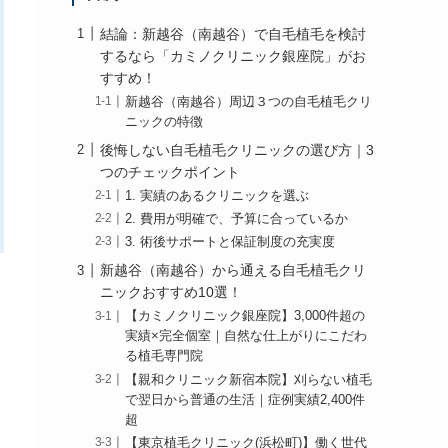
結論：新越谷（南越谷）で自毛植毛を検討
するなら「カミノクリニック銀座院」がお
すすめ！
新越谷（南越谷）周辺３つの自毛植毛クリ
ニックの特徴
後悔しない自毛植毛クリニックの選び方｜3
つのチェックポイント
1. 実績のあるクリニックを選ぶ
2. 費用が明確で、予算に合っているか
3. 術後サポートと保証制度の充実度
新越谷（南越谷）から通える自毛植毛クリ
ニックおすすめ10選！
【カミノクリニック銀座院】3,000件超の
実績×完全個室｜自然な仕上がりにこだわ
る植毛専門院
【親和クリニック新宿本院】刈らない植毛
で翌日から普通の生活｜症例実績2,400件
超
【東京植毛クリニック(浜松町)】働く世代