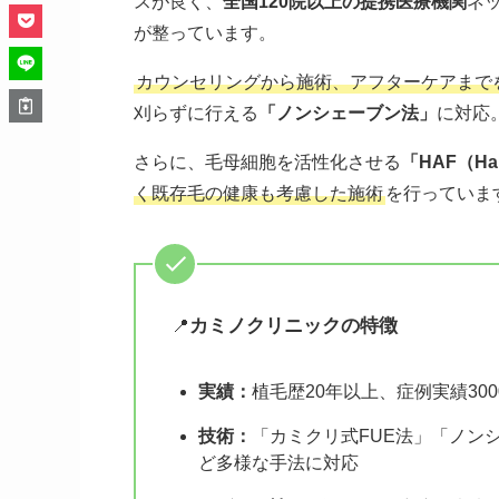
スが良く、
全国120院以上の提携医療機関
ネ
が整っています。
カウンセリングから施術、アフターケアまで
刈らずに行える
「ノンシェーブン法」
に対応
さらに、毛母細胞を活性化させる
「HAF（Hair 
く既存毛の健康も考慮した施術
を行っていま
カミノクリニックの特徴
📍
実績：
植毛歴20年以上、症例実績30
技術
：
「カミクリ式FUE法」「ノン
ど多様な手法に対応