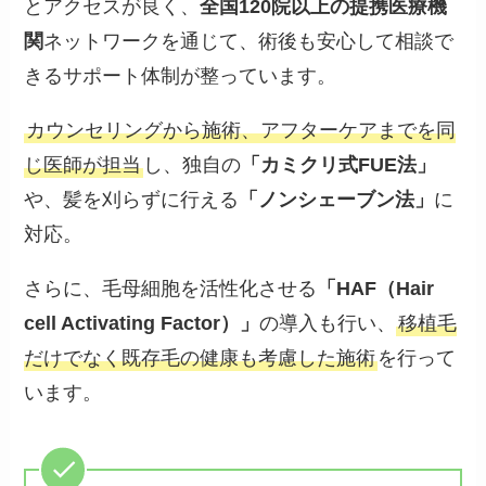
とアクセスが良く、
全国120院以上の提携医療機
関
ネットワークを通じて、術後も安心して相談で
きるサポート体制が整っています。
カウンセリングから施術、アフターケアまでを同
じ医師が担当
し、独自の
「カミクリ式FUE法」
や、髪を刈らずに行える
「ノンシェーブン法」
に
対応。
さらに、毛母細胞を活性化させる
「HAF（Hair
cell Activating Factor）」
の導入も行い、
移植毛
だけでなく既存毛の健康も考慮した施術
を行って
います。