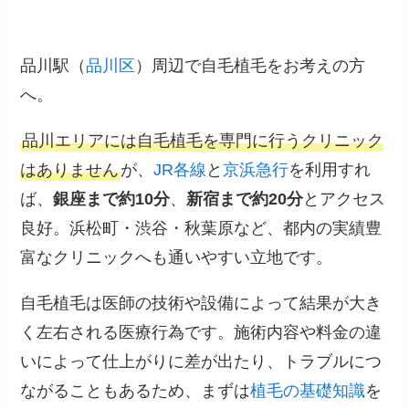
品川駅（
品川区
）周辺で自毛植毛をお考えの方
へ。
品川エリアには自毛植毛を専門に行うクリニック
はありません
が、
JR各線
と
京浜急行
を利用すれ
ば、
銀座まで約10分
、
新宿まで約20分
とアクセス
良好。浜松町・渋谷・秋葉原など、都内の実績豊
富なクリニックへも通いやすい立地です。
自毛植毛は医師の技術や設備によって結果が大き
く左右される医療行為です。施術内容や料金の違
いによって仕上がりに差が出たり、トラブルにつ
ながることもあるため、まずは
植毛の基礎知識
を