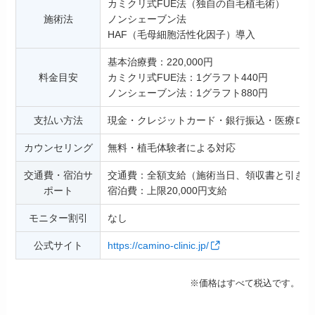
カミクリ式FUE法（独自の自毛植毛術）
施術法
ノンシェーブン法
HAF（毛母細胞活性化因子）導入
基本治療費：220,000円
料金目安
カミクリ式FUE法：1グラフト440円
ノンシェーブン法：1グラフト880円
支払い方法
現金・クレジットカード・銀行振込・医療ロー
カウンセリング
無料・植毛体験者による対応
交通費・宿泊サ
交通費：全額支給（施術当日、領収書と引き換
ポート
宿泊費：上限20,000円支給
モニター割引
なし
公式サイト
https://camino-clinic.jp/
※価格はすべて税込です。