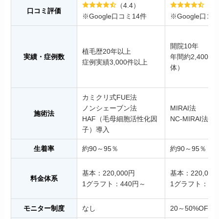
（4.4）
（4.
口コミ評価
※Google口コミ14件
※Google口コ
開院10年
植毛歴20年以上
実績・症例数
年間約2,400
症例実績3,000件以上
体）
カミクリ式FUE法
ノンシェーブン法
MIRAI法
施術法
HAF（毛母細胞活性化因
NC-MIRAI法
子）導入
生着率
約90～95％
約90～95％
基本：220,000円
基本：220,000
料金体系
1グラフト：440円～
1グラフト：99
モニター制度
なし
20～50%OFF