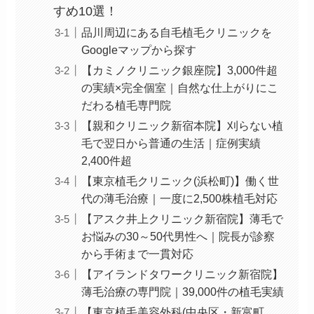
すめ10選！
品川周辺にある自毛植毛クリニックを
Googleマップから探す
【カミノクリニック銀座院】3,000件超
の実績×完全個室｜自然な仕上がりにこ
だわる植毛専門院
【親和クリニック新宿本院】刈らない植
毛で翌日から普通の生活｜症例実績
2,400件超
【東京植毛クリニック(浜松町)】働く世
代の薄毛治療｜一度に2,500株植毛対応
【アスク井上クリニック新宿院】薄毛で
お悩みの30～50代男性へ｜院長が診察
から手術まで一貫対応
【アイランドタワークリニック新宿院】
薄毛治療の専門院｜39,000件の植毛実績
【東京植毛美容外科(中央区・新富町