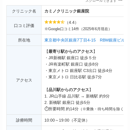
スクロールできます
クリニック名
カミノクリニック銀座院
（4.4）
口コミ評価
※Google口コミ14件（2025年6月現在）
所在地
東京都中央区銀座7丁目4-15 RBM銀座ビル 2
【
最寄り駅からのアクセス
】
・JR新橋駅 銀座口 徒歩５分
・JR有楽町駅 銀座口 徒歩8分
・東京メトロ 銀座駅 C3出口 徒歩4分
・東京メトロ 日比谷駅 徒歩7分
アクセス
【
品川駅からのアクセス
】
1. JR山手線 品川駅 → 新橋駅 約9分
2. 新橋駅 銀座口 徒歩5分
⏱️所要時間 約14分
（※乗換・待ち時間を除く）
診療時間
10:00～19:00（不定休）