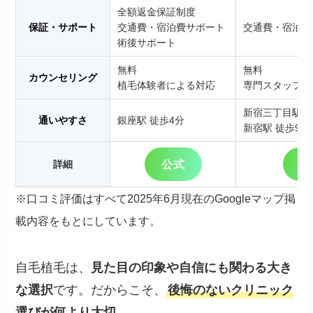
全額返金保証制度
保証・サポート
交通費・宿泊費サポート
交通費・宿泊費
術後サポート
無料
無料
カウンセリング
植毛体験者による対応
専門スタッフ対
新宿三丁目駅 
通いやすさ
銀座駅 徒歩4分
新宿駅 徒歩9分
公式
公
詳細
※口コミ評価はすべて2025年6月現在のGoogleマップ掲
載内容をもとにしています。
自毛植毛は、
見た目の印象や自信にも関わる大き
な選択
です。だからこそ、
後悔のないクリニック
選びが何より大切
。