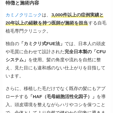
特徴と施術内容
カミノクリニック
は、
3,000件以上の症例実績と
20年以上の経験を持つ医師が施術を担当
する自毛
植毛専門クリニック。
独自の
「カミクリ式FUE法」
では、日本人の頭皮
や毛質に合わせて設計された
完全日本製の「CFU
システム」
を使用。髪の角度や流れを自然に整
え、見た目にも違和感のない仕上がりを目指して
います。
さらに、移植した毛だけでなく既存の髪にもアプ
ローチする
「HAF（毛母細胞活性化因子）」
を導
入。頭皮環境を整えながらハリやコシを保つこと
で、全体としてより自然で健やかな印象に導きま