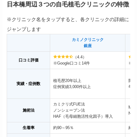
日本橋周辺３つの自毛植毛クリニックの特徴
※クリニック名をタップすると、各クリニックの詳細に
ジャンプします
カミノクリニック
銀座
（4.4）
口コミ評価
※Google口コミ14件
※Go
植毛歴20年以上
開院
実績・症例数
症例実績3,000件以上
年間
カミクリ式FUE法
MIR
施術法
ノンシェーブン法
NC-
HAF（毛母細胞活性化因子）導入
生着率
約90～95％
約9