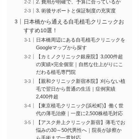
2. 費用が明確で、予算に合っているか
3. 術後サポートと保証制度の充実度
日本橋から通える自毛植毛クリニックお
すすめ10選！
日本橋周辺にある自毛植毛クリニックを
Googleマップから探す
【カミノクリニック銀座院】3,000件超
の実績×完全個室｜自然な仕上がりにこ
だわる植毛専門院
【親和クリニック新宿本院】刈らない植
毛で翌日から普通の生活｜症例実績
2,400件超
【東京植毛クリニック(浜松町)】働く世
代の薄毛治療｜一度に2,500株植毛対応
【アスク井上クリニック新宿】薄毛でお
悩みの30～50代男性へ｜院長が診察か
ら手術まで一貫対応