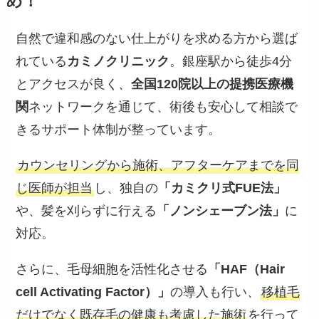
め！
自然で違和感のない仕上がりを求める方から選ば
れている
カミノクリニック
。銀座駅から徒歩4分
とアクセスが良く、
全国120院以上の提携医療機
関
ネットワークを通じて、術後も安心して相談で
きるサポート体制が整っています。
カウンセリングから施術、アフターケアまでを同
じ医師が担当
し、独自の
「カミクリ式FUE法」
や、髪を刈らずに行える
「ノンシェーブン法」
に
対応。
さらに、毛母細胞を活性化させる
「HAF（Hair
cell Activating Factor）」
の導入も行い、
移植毛
だけでなく既存毛の健康も考慮した施術
を行って