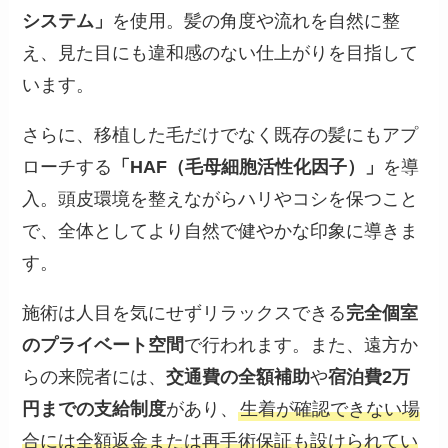
システム」
を使用。髪の角度や流れを自然に整
え、見た目にも違和感のない仕上がりを目指して
います。
さらに、移植した毛だけでなく既存の髪にもアプ
ローチする
「HAF（毛母細胞活性化因子）」
を導
入。頭皮環境を整えながらハリやコシを保つこと
で、全体としてより自然で健やかな印象に導きま
す。
施術は人目を気にせずリラックスできる
完全個室
のプライベート空間
で行われます。また、遠方か
らの来院者には、
交通費の全額補助
や
宿泊費2万
円までの支給制度
があり、
生着が確認できない場
合には全額返金または再手術保証も設けられてい