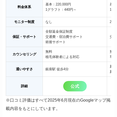
基本：220,000円
基本：
料金体系
1グラフト：440円～
1グ
モニター制度
なし
20～
全額返金保証制度
保証・サポート
交通費・宿泊費サポート
交通
術後サポート
無料
無料
カウンセリング
植毛体験者による対応
専門
新宿
通いやすさ
銀座駅 徒歩4分
新宿
公式
詳細
※口コミ評価はすべて2025年6月現在のGoogleマップ掲
載内容をもとにしています。