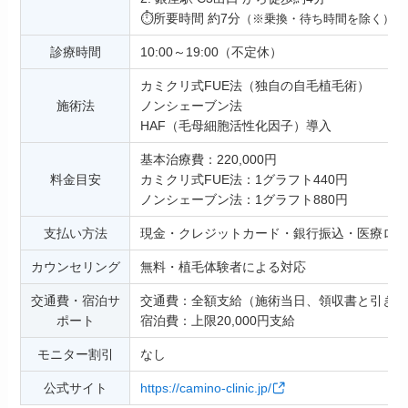
⏱️所要時間 約7分
（※乗換・待ち時間を除く）
診療時間
10:00～19:00（不定休）
カミクリ式FUE法（独自の自毛植毛術）
施術法
ノンシェーブン法
HAF（毛母細胞活性化因子）導入
基本治療費：220,000円
料金目安
カミクリ式FUE法：1グラフト440円
ノンシェーブン法：1グラフト880円
支払い方法
現金・クレジットカード・銀行振込・医療ロー
カウンセリング
無料・植毛体験者による対応
交通費・宿泊サ
交通費：全額支給（施術当日、領収書と引き換
ポート
宿泊費：上限20,000円支給
モニター割引
なし
公式サイト
https://camino-clinic.jp/