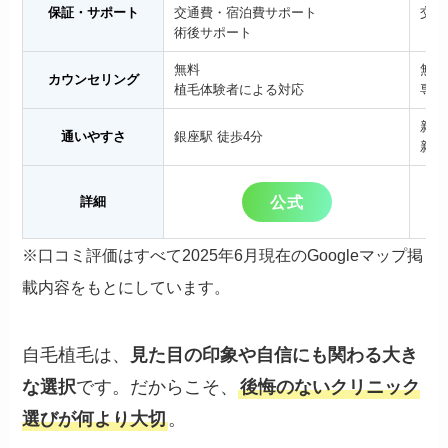
保証・サポート
交通費・宿泊費サポート
交通
術後サポート
無料
無料
カウンセリング
植毛体験者による対応
専門
新宿
通いやすさ
銀座駅 徒歩4分
新宿
公式
詳細
※口コミ評価はすべて2025年6月現在のGoogleマップ掲
載内容をもとにしています。
自毛植毛は、
見た目の印象や自信にも関わる大き
な選択
です。だからこそ、
後悔のないクリニック
選びが何より大切
。