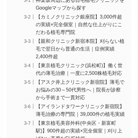
神楽坂周辺にある自毛植毛クリニックを
Googleマップから探す
【カミノクリニック銀座院】3,000件超
の実績×完全個室｜自然な仕上がりにこ
だわる植毛専門院
【親和クリニック新宿本院】刈らない植
毛で翌日から普通の生活｜症例実績
2,400件超
【東京植毛クリニック(浜松町)】働く世
代の薄毛治療｜一度に2,500株植毛対応
【アスク井上クリニック新宿院】薄毛で
お悩みの30～50代男性へ｜院長が診察
から手術まで一貫対応
【アイランドタワークリニック新宿院】
薄毛治療の専門院｜39,000件の植毛実績
【東京植毛美容外科(中央区・新富町
駅)】900件超の実績×完全個室｜刈り上