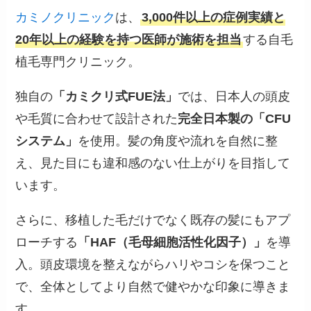
カミノクリニック
は、
3,000件以上の症例実績と
20年以上の経験を持つ医師が施術を担当
する自毛
植毛専門クリニック。
独自の
「カミクリ式FUE法」
では、日本人の頭皮
や毛質に合わせて設計された
完全日本製の「CFU
システム」
を使用。髪の角度や流れを自然に整
え、見た目にも違和感のない仕上がりを目指して
います。
さらに、移植した毛だけでなく既存の髪にもアプ
ローチする
「HAF（毛母細胞活性化因子）」
を導
入。頭皮環境を整えながらハリやコシを保つこと
で、全体としてより自然で健やかな印象に導きま
す。