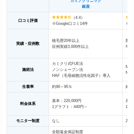
カミノクリニック
銀座
（4.4）
口コミ評価
※Google口コミ14件
※Go
植毛歴20年以上
開院
実績・症例数
症例実績3,000件以上
年間
カミクリ式FUE法
MIR
施術法
ノンシェーブン法
NC-
HAF（毛母細胞活性化因子）導入
生着率
約90～95％
約9
基本：220,000円
基本：
料金体系
1グラフト：440円～
1グ
モニター制度
なし
20～
全額返金保証制度