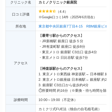
クリニック名
カミノクリニック銀座院
（4.4）
口コミ評価
※Google口コミ14件（2025年6月現在）
所在地
東京都中央区銀座7丁目4-15 RBM銀座ビル 2
【
最寄り駅からのアクセス
】
・JR新橋駅 銀座口 徒歩５分
・JR有楽町駅 銀座口 徒歩8分
・東京メトロ 銀座駅 C3出口 徒歩4分
・東京メトロ 日比谷駅 徒歩7分
アクセス
【
神楽坂駅からのアクセス
】
1. 東京メトロ東西線 神楽坂駅→ 日本橋駅 約1
2. 東京メトロ銀座線 日本橋駅→ 銀座駅 約2分
3. 銀座駅 C3出口から徒歩約4分
⏱️所要時間 約16分（※乗換・待ち時間を除く
診療時間
10:00～19:00（不定休）
カミクリ式FUE法（独自の自毛植毛術）